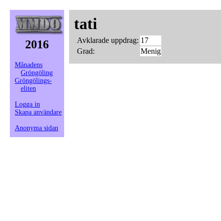
tati
Avklarade uppdrag:
17
2016
Grad:
Menig
Månadens
Gröngöling
Gröngölings-
eliten
Logga in
Skapa användare
Anonyma sidan