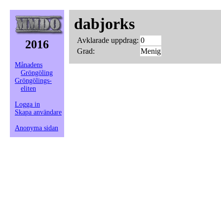
dabjorks
Avklarade uppdrag:
0
2016
Grad:
Menig
Månadens
Gröngöling
Gröngölings-
eliten
Logga in
Skapa användare
Anonyma sidan