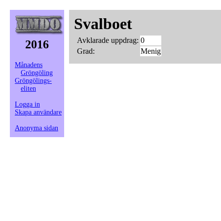
Svalboet
Avklarade uppdrag:
0
2016
Grad:
Menig
Månadens
Gröngöling
Gröngölings-
eliten
Logga in
Skapa användare
Anonyma sidan