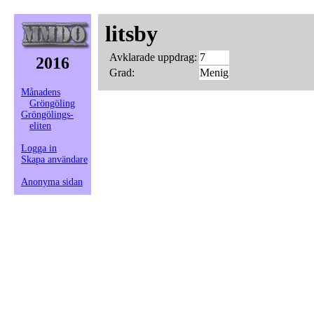
litsby
Avklarade uppdrag:
7
2016
Grad:
Menig
Månadens
Gröngöling
Gröngölings-
eliten
Logga in
Skapa användare
Anonyma sidan