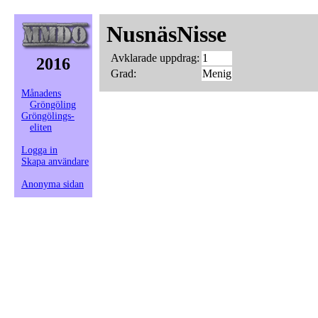
NusnäsNisse
Avklarade uppdrag:
1
2016
Grad:
Menig
Månadens
Gröngöling
Gröngölings-
eliten
Logga in
Skapa användare
Anonyma sidan