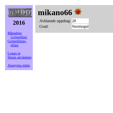
mikano66
Avklarade uppdrag:
28
2016
Grad:
Stormogul
Månadens
Gröngöling
Gröngölings-
eliten
Logga in
Skapa användare
Anonyma sidan