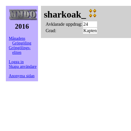
sharkoak_
Avklarade uppdrag:
24
2016
Grad:
Kapten
Månadens
Gröngöling
Gröngölings-
eliten
Logga in
Skapa användare
Anonyma sidan