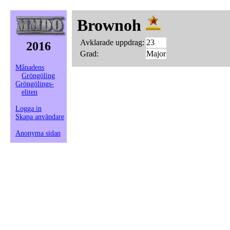
Brownoh
Avklarade uppdrag:
23
2016
Grad:
Major
Månadens
Gröngöling
Gröngölings-
eliten
Logga in
Skapa användare
Anonyma sidan