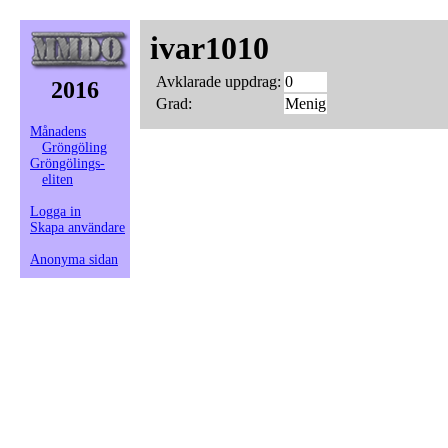
ivar1010
Avklarade uppdrag:
0
2016
Grad:
Menig
Månadens
Gröngöling
Gröngölings-
eliten
Logga in
Skapa användare
Anonyma sidan