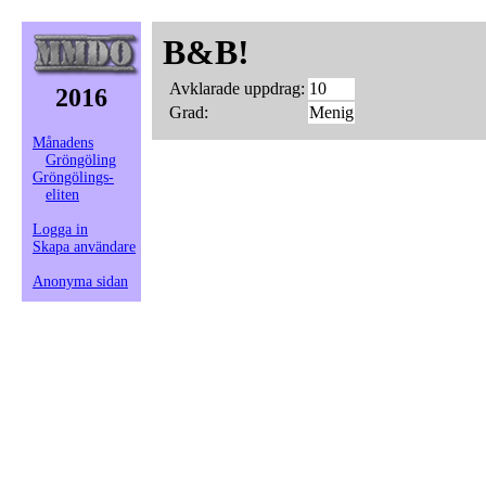
B&B!
Avklarade uppdrag:
10
2016
Grad:
Menig
Månadens
Gröngöling
Gröngölings-
eliten
Logga in
Skapa användare
Anonyma sidan