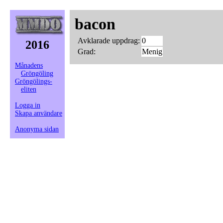
bacon
Avklarade uppdrag:
0
2016
Grad:
Menig
Månadens
Gröngöling
Gröngölings-
eliten
Logga in
Skapa användare
Anonyma sidan