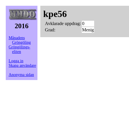
kpe56
Avklarade uppdrag:
0
2016
Grad:
Menig
Månadens
Gröngöling
Gröngölings-
eliten
Logga in
Skapa användare
Anonyma sidan