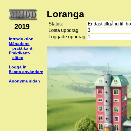
Loranga
Status:
Endast tillgång till b
2019
Lösta uppdrag:
3
Loggade uppdrag:
1
Introduktion
Månadens
praktikant
Praktikant-
eliten
Logga in
Skapa användare
Anonyma sidan