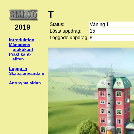
T
Status:
Våning 1
2019
Lösta uppdrag:
15
Loggade uppdrag:
8
Introduktion
Månadens
praktikant
Praktikant-
eliten
Logga in
Skapa användare
Anonyma sidan