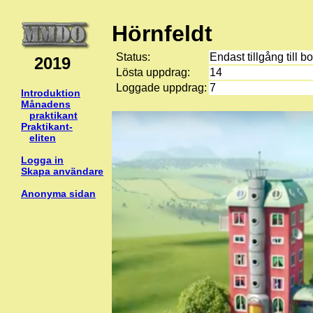
Hörnfeldt
Status:
Endast tillgång till b
2019
Lösta uppdrag:
14
Loggade uppdrag:
7
Introduktion
Månadens
praktikant
Praktikant-
eliten
Logga in
Skapa användare
Anonyma sidan