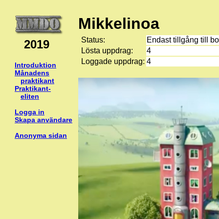
Mikkelinoa
Status:
Endast tillgång till b
2019
Lösta uppdrag:
4
Loggade uppdrag:
4
Introduktion
Månadens
praktikant
Praktikant-
eliten
Logga in
Skapa användare
Anonyma sidan