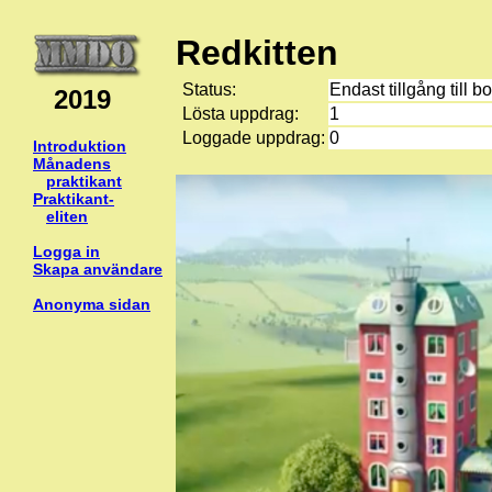
Redkitten
Status:
Endast tillgång till b
2019
Lösta uppdrag:
1
Loggade uppdrag:
0
Introduktion
Månadens
praktikant
Praktikant-
eliten
Logga in
Skapa användare
Anonyma sidan