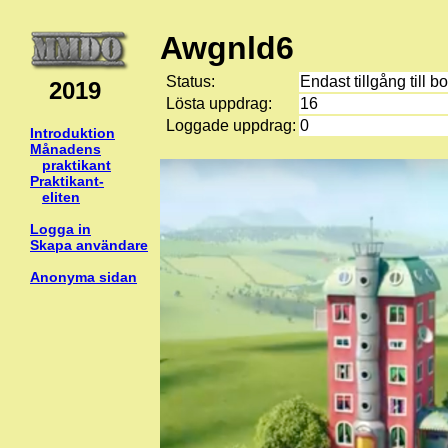
Awgnld6
Status:
Endast tillgång till b
2019
Lösta uppdrag:
16
Loggade uppdrag:
0
Introduktion
Månadens
praktikant
Praktikant-
eliten
Logga in
Skapa användare
Anonyma sidan