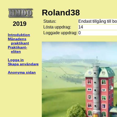
Roland38
Status:
Endast tillgång till b
2019
Lösta uppdrag:
14
Loggade uppdrag:
0
Introduktion
Månadens
praktikant
Praktikant-
eliten
Logga in
Skapa användare
Anonyma sidan