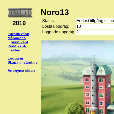
Noro13_
Status:
Endast tillgång till b
2019
Lösta uppdrag:
13
Loggade uppdrag:
2
Introduktion
Månadens
praktikant
Praktikant-
eliten
Logga in
Skapa användare
Anonyma sidan