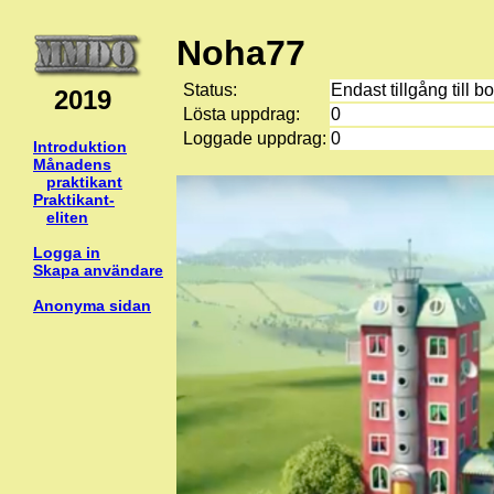
Noha77
Status:
Endast tillgång till b
2019
Lösta uppdrag:
0
Loggade uppdrag:
0
Introduktion
Månadens
praktikant
Praktikant-
eliten
Logga in
Skapa användare
Anonyma sidan