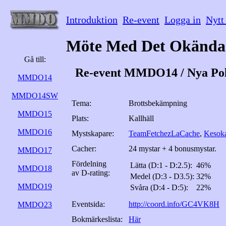
Introduktion
Re-event
Logga in
Nytt
Möte Med Det Okända
Gå till:
Re-event MMDO14 / Nya Pol
MMDO14
MMDO14SW
Tema:
Brottsbekämpning
MMDO15
Plats:
Kallhäll
MMDO16
Mystskapare:
TeamFetchezLaCache
,
Kesoka
Cacher:
24 mystar + 4 bonusmystar.
MMDO17
Fördelning
Lätta (D:1 - D:2.5):
46%
MMDO18
av D-rating:
Medel (D:3 - D3.5):
32%
MMDO19
Svåra (D:4 - D:5):
22%
Eventsida:
http://coord.info/GC4VK8H
MMDO23
Bokmärkeslista:
Här