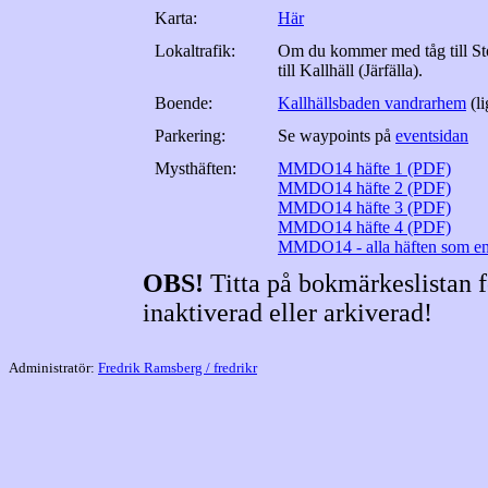
Karta:
Här
Lokaltrafik:
Om du kommer med tåg till S
till Kallhäll (Järfälla).
Boende:
Kallhällsbaden vandrarhem
(li
Parkering:
Se waypoints på
eventsidan
Mysthäften:
MMDO14 häfte 1 (PDF)
MMDO14 häfte 2 (PDF)
MMDO14 häfte 3 (PDF)
MMDO14 häfte 4 (PDF)
MMDO14 - alla häften som en 
OBS!
Titta på bokmärkeslistan f
inaktiverad eller arkiverad!
Administratör:
Fredrik Ramsberg / fredrikr