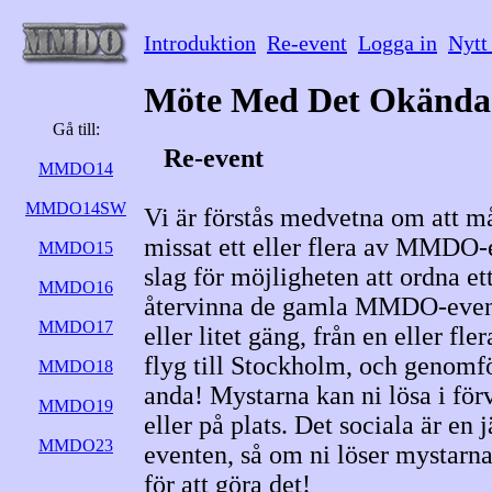
Introduktion
Re-event
Logga in
Nytt
Möte Med Det Okända
Gå till:
Re-event
MMDO14
MMDO14SW
Vi är förstås medvetna om att m
missat ett eller flera av MMDO-ev
MMDO15
slag för möjligheten att ordna ett
MMDO16
återvinna de gamla MMDO-evente
MMDO17
eller litet gäng, från en eller fler
flyg till Stockholm, och genomf
MMDO18
anda! Mystarna kan ni lösa i för
MMDO19
eller på plats. Det sociala är e
MMDO23
eventen, så om ni löser mystarna i
för att göra det!