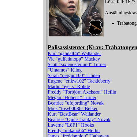
Lösta fall: 16 (3
Anställningskra
Träbatong
Polisassistenter (Krav: Träbatongen
Kurt "gandalf4i" Wallander
Vic "gulfetknopp" Mackey
Scott "sixtenosterlund" Turner
"Untamos" Kling
Sarah "pergun100" Linden
Eugene "erikw102" Tackleberry
Martin "eje_s" Rohde
Freddy "Torbjörn Axelsson" Heflin
Megan "Hoben1" Turner
Beatrice "ufojording" Novak
Mick "tosv00086" Belker
Kurt "BestBear" Wallander
Beatrice "Quite_frankly" Novak
Laverne "L8P1" Hooks
Freddy "mikano66" Heflin
James "freddannlou" Hathaway