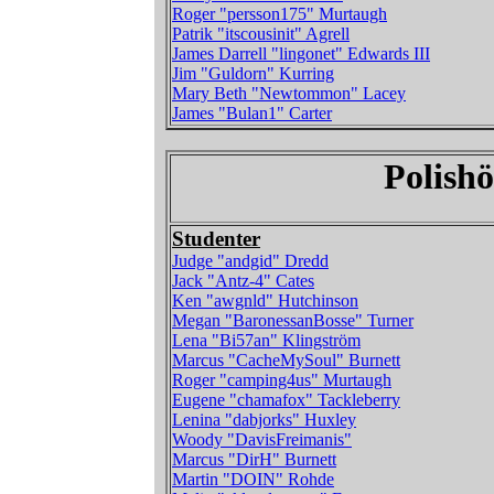
Roger "persson175" Murtaugh
Patrik "itscousinit" Agrell
James Darrell "lingonet" Edwards III
Jim "Guldorn" Kurring
Mary Beth "Newtommon" Lacey
James "Bulan1" Carter
Polish
Studenter
Judge "andgid" Dredd
Jack "Antz-4" Cates
Ken "awgnld" Hutchinson
Megan "BaronessanBosse" Turner
Lena "Bi57an" Klingström
Marcus "CacheMySoul" Burnett
Roger "camping4us" Murtaugh
Eugene "chamafox" Tackleberry
Lenina "dabjorks" Huxley
Woody "DavisFreimanis"
Marcus "DirH" Burnett
Martin "DOIN" Rohde