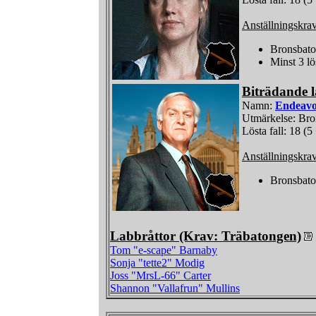
Anställningskra
Bronsbat
Minst 3 lö
Biträdande l
Namn:
Endeavo
Utmärkelse: Br
Lösta fall: 18 (5
Anställningskra
Bronsbat
Labbråttor (Krav: Träbatongen)
Tom "e-scape" Barnaby
Sonja "tette2" Modig
Joss "MrsL-66" Carter
Shannon "Vallafrun" Mullins