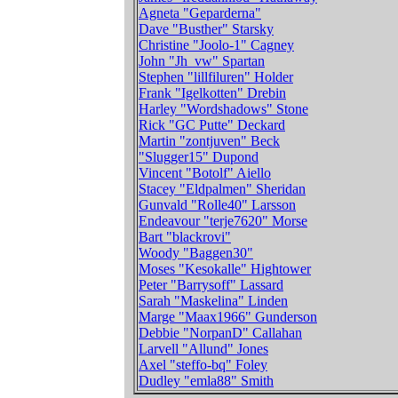
Agneta "Geparderna"
Dave "Busther" Starsky
Christine "Joolo-1" Cagney
John "Jh_vw" Spartan
Stephen "lillfiluren" Holder
Frank "Igelkotten" Drebin
Harley "Wordshadows" Stone
Rick "GC Putte" Deckard
Martin "zontjuven" Beck
"Slugger15" Dupond
Vincent "Botolf" Aiello
Stacey "Eldpalmen" Sheridan
Gunvald "Rolle40" Larsson
Endeavour "terje7620" Morse
Bart "blackrovi"
Woody "Baggen30"
Moses "Kesokalle" Hightower
Peter "Barrysoff" Lassard
Sarah "Maskelina" Linden
Marge "Maax1966" Gunderson
Debbie "NorpanD" Callahan
Larvell "Allund" Jones
Axel "steffo-bq" Foley
Dudley "emla88" Smith