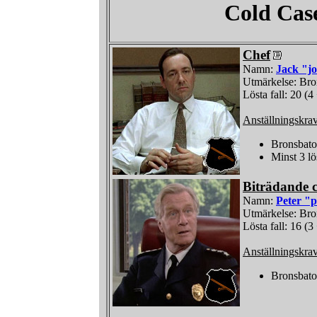
Cold Cas
Chef
Namn:
Jack "j
Utmärkelse: Br
Lösta fall: 20 (4
Anställningskra
Bronsbat
Minst 3 lö
Biträdande c
Namn:
Peter "p
Utmärkelse: Br
Lösta fall: 16 (3
Anställningskra
Bronsbat