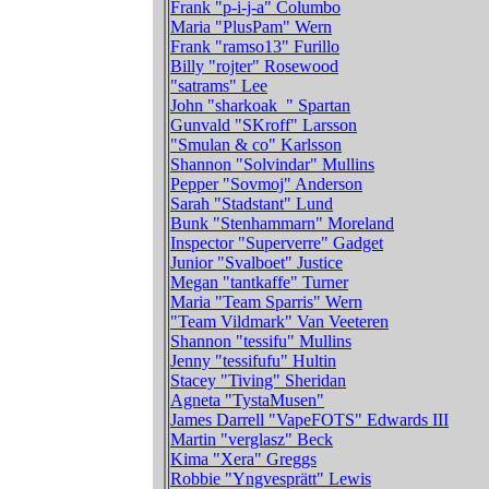
Frank "p-i-j-a" Columbo
Maria "PlusPam" Wern
Frank "ramso13" Furillo
Billy "rojter" Rosewood
"satrams" Lee
John "sharkoak_" Spartan
Gunvald "SKroff" Larsson
"Smulan & co" Karlsson
Shannon "Solvindar" Mullins
Pepper "Sovmoj" Anderson
Sarah "Stadstant" Lund
Bunk "Stenhammarn" Moreland
Inspector "Superverre" Gadget
Junior "Svalboet" Justice
Megan "tantkaffe" Turner
Maria "Team Sparris" Wern
"Team Vildmark" Van Veeteren
Shannon "tessifu" Mullins
Jenny "tessifufu" Hultin
Stacey "Tiving" Sheridan
Agneta "TystaMusen"
James Darrell "VapeFOTS" Edwards III
Martin "verglasz" Beck
Kima "Xera" Greggs
Robbie "Yngvesprätt" Lewis