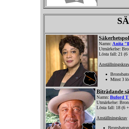
S
Säkerhetspol
Namn:
Anita "
Utmärkelse: Br
Lösta fall: 21 (6
Anställningskra
Bronsbat
Minst 3 lö
Biträdande sä
Namn:
Buford T
Utmärkelse: Bron
Lösta fall: 18 (6 
Anställningskrav
Bronsbato