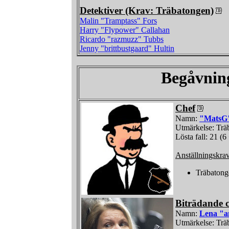
Detektiver (Krav: Träbatongen)
Malin "Tramptass" Fors
Harry "Flypower" Callahan
Ricardo "razmuzz" Tubbs
Jenny "brittbustgaard" Hultin
Begåvnin
Chef
Namn:
"MatsG
Utmärkelse: Trä
Lösta fall: 21 (6
Anställningskra
Träbatong
Biträdande c
Namn:
Lena "a
Utmärkelse: Trä