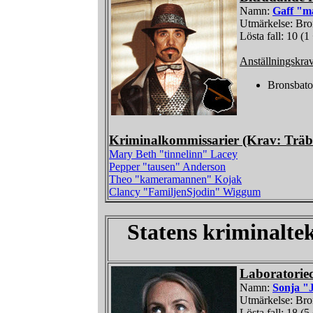
Namn:
Gaff "m
Utmärkelse: Br
Lösta fall: 10 (1
Anställningskra
Bronsbat
Kriminalkommissarier (Krav: Träb
Mary Beth "tinnelinn" Lacey
Pepper "tausen" Anderson
Theo "kameramannen" Kojak
Clancy "FamiljenSjodin" Wiggum
Statens kriminalte
Laboratorie
Namn:
Sonja "
Utmärkelse: Br
Lösta fall: 18 (5