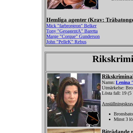
Hemliga agenter (Krav: Träbatong
Mick "farbrorgron" Belker
Tony "GeoagentA" Baretta
Marge "Corque" Gunderson
John "PelleK" Rebus
Rikskrimi
Rikskrimina
Namn:
Lenina 
Utmärkelse: Br
Lösta fall: 19 (5
Anställningskra
Bronsbat
Minst 3 lö
Biträdande r