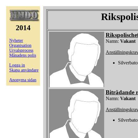
Rikspoli
2014
Rikspolische
Nyheter
Namn:
Vakant
Organisation
Urvalsprocess
Anställningskra
Månadens polis
Silverbat
Logga in
Skapa användare
Anonyma sidan
Biträdande r
Namn:
Vakant
Anställningskra
Silverbat