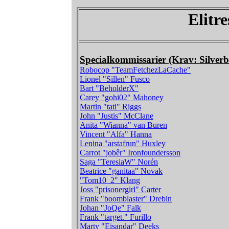
Elitr
Specialkommissarier (Krav: Silverb
Robocop "TeamFetchezLaCache"
Lionel "Sillen" Fusco
Bart "BeholderX"
Carey "gohi02" Mahoney
Martin "tati" Riggs
John "Justis" McClane
Anita "Wianna" van Buren
Vincent "Alfa" Hanna
Lenina "arstafrun" Huxley
Carrot "jobêr" Ironfoundersson
Saga "TeresiaW" Norén
Beatrice "ganitaa" Novak
"Tom10_2" Klang
Joss "prisonergirl" Carter
Frank "boomblaster" Drebin
Johan "JoQe" Falk
Frank "target." Furillo
Marty "Eisandar" Deeks