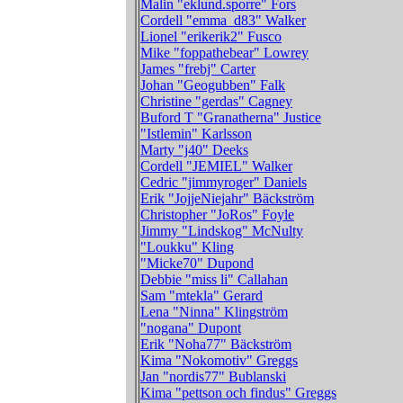
Malin "eklund.sporre" Fors
Cordell "emma_d83" Walker
Lionel "erikerik2" Fusco
Mike "foppathebear" Lowrey
James "frebj" Carter
Johan "Geogubben" Falk
Christine "gerdas" Cagney
Buford T "Granatherna" Justice
"Istlemin" Karlsson
Marty "j40" Deeks
Cordell "JEMIEL" Walker
Cedric "jimmyroger" Daniels
Erik "JojjeNiejahr" Bäckström
Christopher "JoRos" Foyle
Jimmy "Lindskog" McNulty
"Loukku" Kling
"Micke70" Dupond
Debbie "miss li" Callahan
Sam "mtekla" Gerard
Lena "Ninna" Klingström
"nogana" Dupont
Erik "Noha77" Bäckström
Kima "Nokomotiv" Greggs
Jan "nordis77" Bublanski
Kima "pettson och findus" Greggs