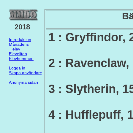
Bä
2018
1 : Gryffindor
Introduktion
Månadens
elev
Eleveliten
Elevhemmen
2 : Ravenclaw
Logga in
Skapa användare
Anonyma sidan
3 : Slytherin,
4 : Hufflepuff,