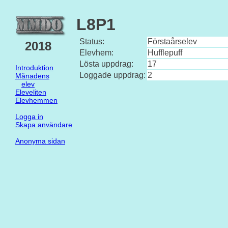
L8P1
Status:
Förstaårselev
2018
Elevhem:
Hufflepuff
Lösta uppdrag:
17
Introduktion
Loggade uppdrag:
2
Månadens
elev
Eleveliten
Elevhemmen
Logga in
Skapa användare
Anonyma sidan