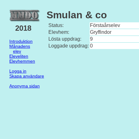
Smulan & co
Status:
Förstaårselev
2018
Elevhem:
Gryffindor
Lösta uppdrag:
9
Introduktion
Loggade uppdrag:
0
Månadens
elev
Eleveliten
Elevhemmen
Logga in
Skapa användare
Anonyma sidan