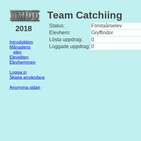
Team Catchiing
Status:
Förstaårselev
2018
Elevhem:
Gryffindor
Lösta uppdrag:
0
Introduktion
Loggade uppdrag:
0
Månadens
elev
Eleveliten
Elevhemmen
Logga in
Skapa användare
Anonyma sidan