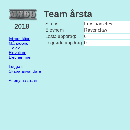
Team årsta
Status:
Förstaårselev
2018
Elevhem:
Ravenclaw
Lösta uppdrag:
6
Introduktion
Loggade uppdrag:
0
Månadens
elev
Eleveliten
Elevhemmen
Logga in
Skapa användare
Anonyma sidan