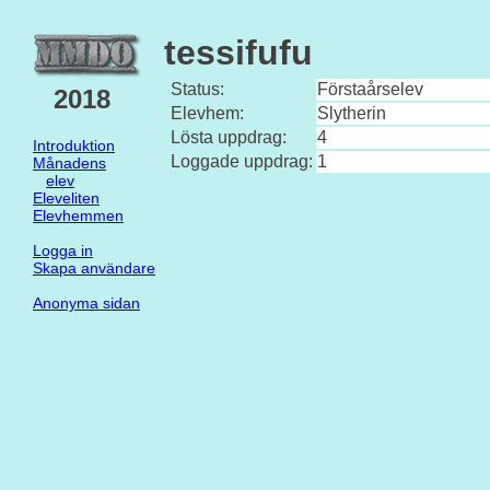
tessifufu
Status:
Förstaårselev
2018
Elevhem:
Slytherin
Lösta uppdrag:
4
Introduktion
Loggade uppdrag:
1
Månadens
elev
Eleveliten
Elevhemmen
Logga in
Skapa användare
Anonyma sidan