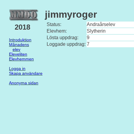
jimmyroger
Status:
Andraårselev
2018
Elevhem:
Slytherin
Lösta uppdrag:
9
Introduktion
Loggade uppdrag:
7
Månadens
elev
Eleveliten
Elevhemmen
Logga in
Skapa användare
Anonyma sidan